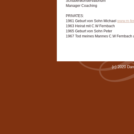
Schubertkonservatorium

Manager Coaching

PRIVATES:

1961 Geburt von Sohn Michael 
www.m-fer
1963 Heirat mit C.W Fernbach

1965 Geburt von Sohn Peter

1967 Tod meines Mannes C.W Fernbach auf 
(c) 2020 Da