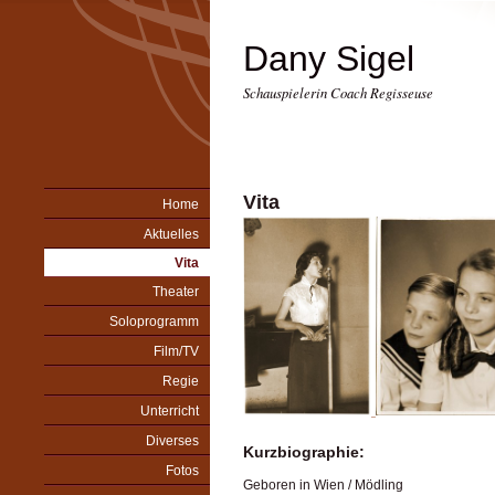
Dany Sigel
Schauspielerin Coach Regisseuse
Vita
Home
Aktuelles
Vita
Theater
Soloprogramm
Film/TV
Regie
Unterricht
Diverses
Kurzbiographie:
Fotos
Geboren in Wien / Mödling
