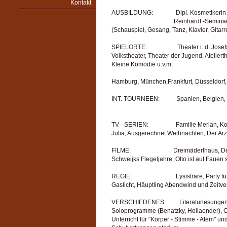
Kontakt
AUSBILDUNG:               Dipl. Kosmetikerin

                                         Reinhardt -Seminar
(Schauspiel, Gesang, Tanz, Klavier, Gitarre
SPIELORTE:                    Theater i. d. Jose
Volkstheater, Theater der Jugend, Ateliert
Kleine Komödie u.v.m.

Hamburg, München,Frankfurt, Düsseldorf, Z
INT. TOURNEEN:           Spanien, Belgien
TV - SERIEN:                  Familie Merian,
Julia, Ausgerechnet Weihnachten, Der Arz
FILME:                            Dreimäderlhau
Schweijks Flegeljahre, Otto ist auf Fauen sc
REGIE:                             Lysistrare, P
Gaslicht, Häuptling Abendwind und Zeitvert
VERSCHIEDENES:         Literaturlesungen,
Soloprogramme (Benatzky, Hollaender), C
Unterricht für "Körper - Stimme - Atem" un